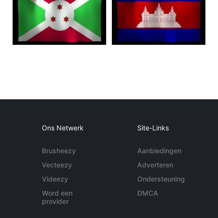
Ons Netwerk
Site-Links
Brusheezy
Aanbiedingen
Vecteezy
Adverteren
Videezy
Ondersteuning
Word een
DMCA
provider