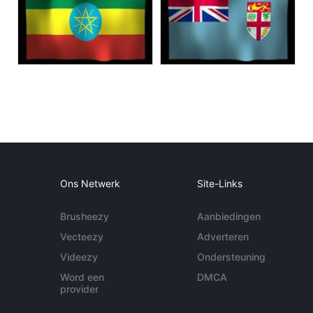
Ons Netwerk
Site-Links
Brusheezy
Aanbiedingen
Vecteezy
Adverteren
Videezy
Ondersteuning
Word een
DMCA
provider