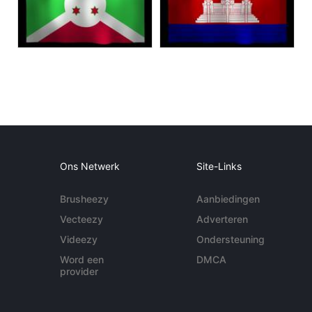
Ons Netwerk
Site-Links
Brusheezy
Aanbiedingen
Vecteezy
Adverteren
Videezy
Ondersteuning
Word een
DMCA
provider