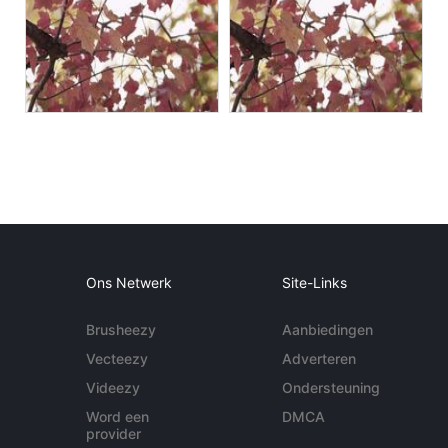
Ons Netwerk
Site-Links
Brusheezy
Aanbiedingen
Vecteezy
Adverteren
Videezy
Ondersteuning
Word een
DMCA
provider