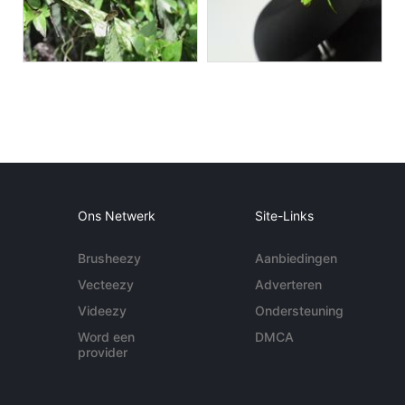
Ons Netwerk
Site-Links
Brusheezy
Aanbiedingen
Vecteezy
Adverteren
Videezy
Ondersteuning
Word een
DMCA
provider