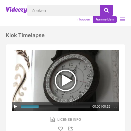
Inloggen
Aanmelden
Klok Timelapse
00:00
|
00:15
LICENSE INFO