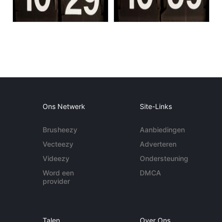
Ons Netwerk
Site-Links
Brusheezy
Aanbiedingen
Vecteezy
Adverteren
Videezy
Ondersteuning
Word een
DMCA
provider
Talen
Over Ons