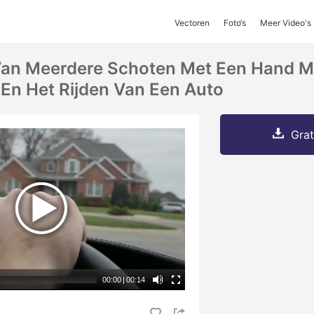
Vectoren
Foto‘s
Meer Video's
Van Meerdere Schoten Met Een Hand M
 En Het Rijden Van Een Auto
Grat
00:00
|
00:14