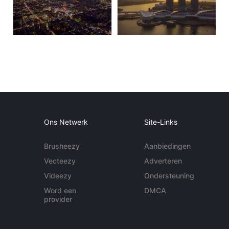
Ons Netwerk
Site-Links
Brusheezy
Aanbiedingen
Vecteezy
Adverteren
Videezy
Ondersteuning
Word een
DMCA
provider