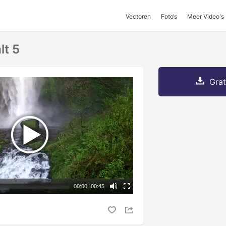
Vectoren
Foto‘s
Meer Video's
lt 5
Grat
00:00
|
00:45