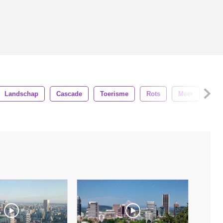
Landschap
Cascade
Toerisme
Rots
Meer
Rot