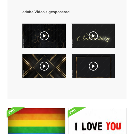
adobe Video's gesponsord