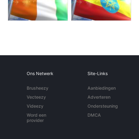
Ons Netwerk
Site-Links
Brusheezy
Aanbiedingen
Vecteezy
Adverteren
Videezy
Ondersteuning
Word een
DMCA
provider