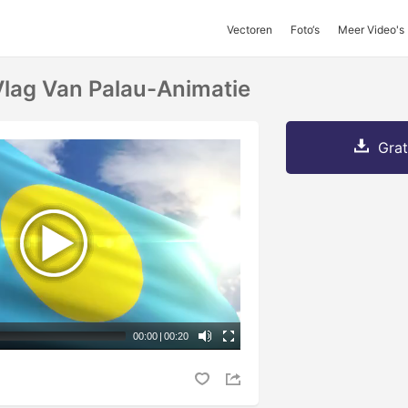
Vectoren
Foto‘s
Meer Video's
lag Van Palau-Animatie
Grat
00:00
|
00:20