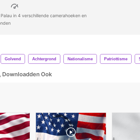
 Palau in 4 verschillende camerahoeken en
ronden
Golvend
Achtergrond
Nationalisme
Patriottisme
d, Downloadden Ook