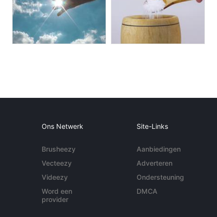
Ons Netwerk
Site-Links
Brusheezy
Aanbiedingen
Vecteezy
Adverteren
Videezy
Ondersteuning
Word een
DMCA
provider