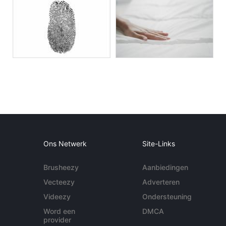
Ons Netwerk
Site-Links
Brusheezy
Aanbiedingen
Vecteezy
Adverteren
Videezy
Ondersteuning
Word een
DMCA
provider