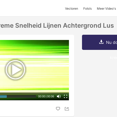
Vectoren
Foto‘s
Meer Video's
reme Snelheid Lijnen Achtergrond Lus
Nu do
kre
00:00
|
00:06