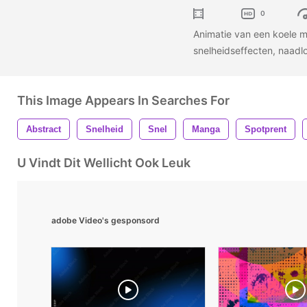
0
Animatie van een koele ma
snelheidseffecten, naadl
This Image Appears In Searches For
Abstract
Snelheid
Snel
Manga
Spotprent
U Vindt Dit Wellicht Ook Leuk
adobe Video's gesponsord