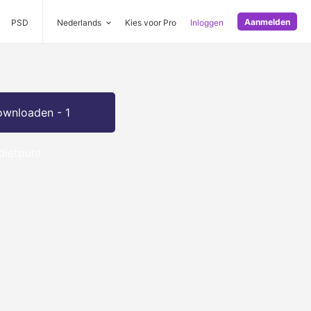
Aanmelden
PSD
Nederlands
Kies voor Pro
Inloggen
wnloaden - 1
dietpunt