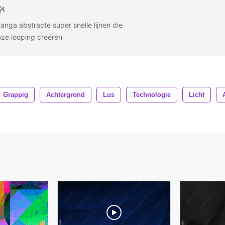
nga abstracte super snelle lijnen die
oze looping creëren
Grappig
Achtergrond
Lus
Technologie
Licht