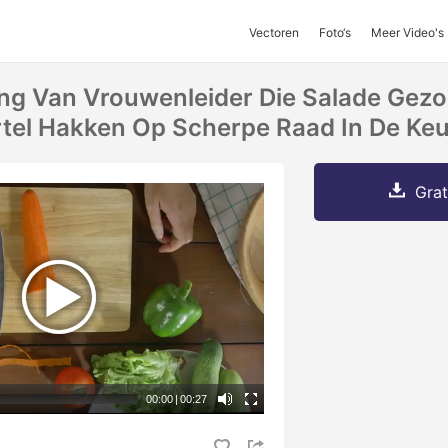
Vectoren
Foto‘s
Meer Video's
ng Van Vrouwenleider Die Salade Gez
tel Hakken Op Scherpe Raad In De Keu
Grat
00:00
|
00:27