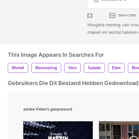
3840x2160
Hoogste mening van vrou
maken en wortel hakken 
This Image Appears In Searches For
Wortel
Besnoeiing
Vers
Salade
Eten
Bov
Gebruikers Die Dit Bestand Hebben Gedownloa
adobe Video's gesponsord