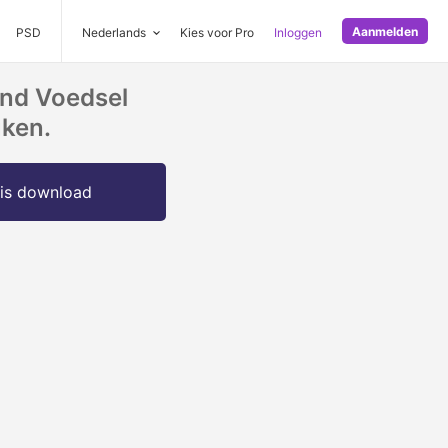
Aanmelden
PSD
Nederlands
Kies voor Pro
Inloggen
ond Voedsel
ken.
is download