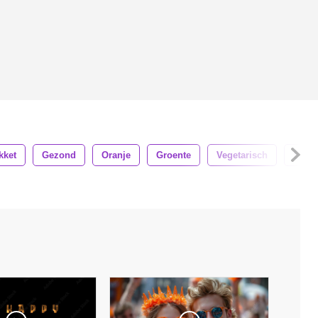
kket
Gezond
Oranje
Groente
Vegetarisch
Elem