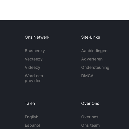
Ons Netwerk
Site-Links
Brusheezy
Aanbiedingen
Vecteezy
Adverteren
Videezy
Ondersteuning
Word een
DMCA
provider
Talen
Over Ons
English
Over ons
Español
Ons team