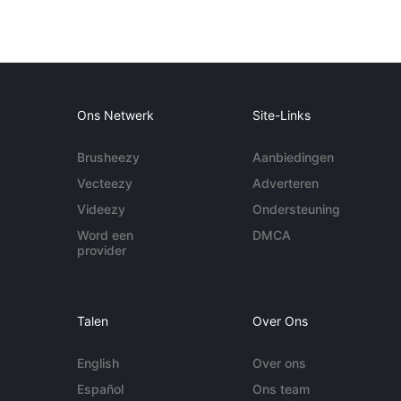
Ons Netwerk
Site-Links
Brusheezy
Aanbiedingen
Vecteezy
Adverteren
Videezy
Ondersteuning
Word een
DMCA
provider
Talen
Over Ons
English
Over ons
Español
Ons team