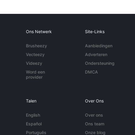
Ons Netwerk
Site-Links
Brusheezy
Aanbiedingen
Vecteezy
Adverteren
Videezy
Ondersteuning
Word een
DMCA
provider
Talen
Over Ons
English
Over ons
Español
Ons team
Português
Onze blog