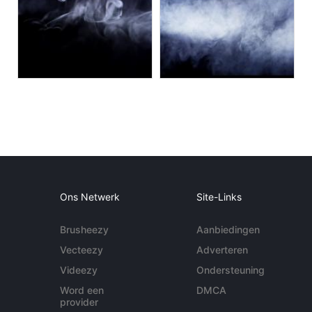
Ons Netwerk
Site-Links
Brusheezy
Aanbiedingen
Vecteezy
Adverteren
Videezy
Ondersteuning
Word een
DMCA
provider