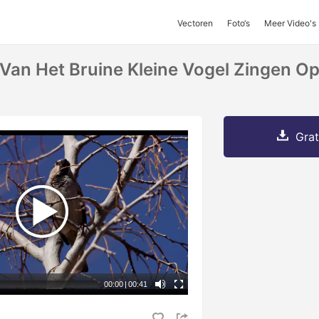
Vectoren
Foto‘s
Meer Video's
Van Het Bruine Kleine Vogel Zingen 
Grat
00:00
|
00:41