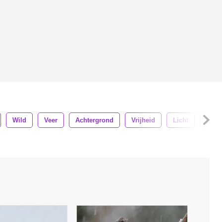
Wild
Veer
Achtergrond
Vrijheid
Licht
Buit