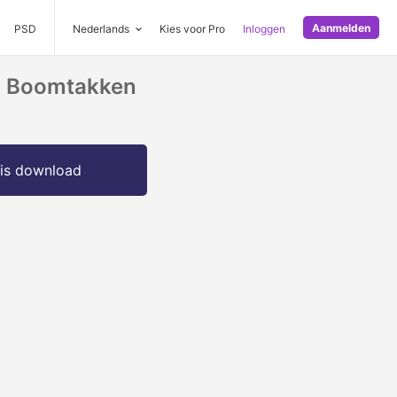
Aanmelden
PSD
Nederlands
Kies voor Pro
Inloggen
Op Boomtakken
is download