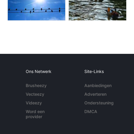
Ons Netwerk
Site-Links
Brusheezy
Aanbiedingen
Vecteezy
Adverteren
Videezy
Ondersteuning
Word een
DMCA
provider