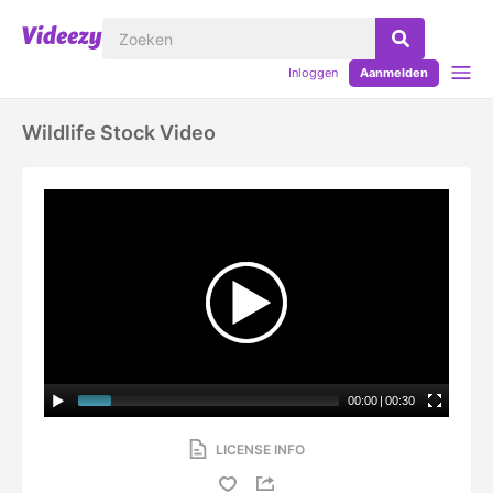
Inloggen
Aanmelden
Wildlife Stock Video
00:00
|
00:30
LICENSE INFO