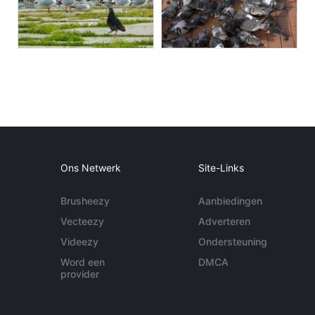
Ons Netwerk
Site-Links
Brusheezy
Aanbiedingen
Vecteezy
Adverteren
Videezy
Ondersteuning
Word een
DMCA
provider