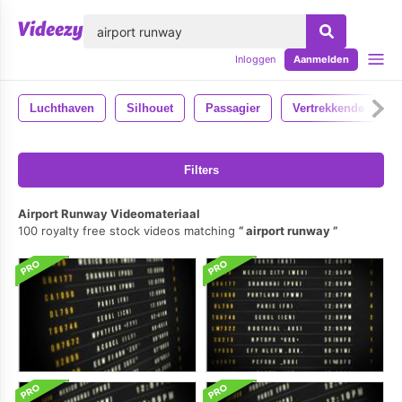
lose
Inloggen
Aanmelden
Luchthaven
Silhouet
Passagier
Vertrekkende
Filters
Airport Runway Videomateriaal
100 royalty free stock videos matching
airport runway