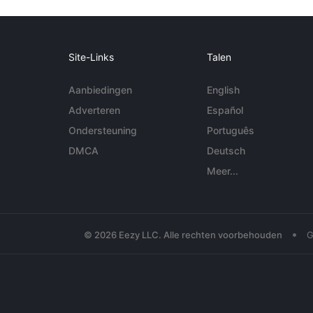
Site-Links
Talen
Aanbiedingen
English
Adverteren
Español
Ondersteuning
Português
DMCA
Deutsch
Meer...
•
© 2026 Eezy LLC. Alle rechten voorbehouden
G