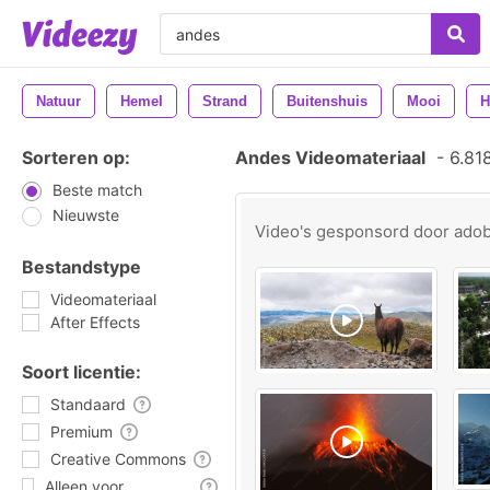
Natuur
Hemel
Strand
Buitenshuis
Mooi
H
Sorteren op:
Andes Videomateriaal
-
6.818
Beste match
Nieuwste
Video's gesponsord door
ado
Bestandstype
Videomateriaal
After Effects
Soort licentie:
Standaard
Premium
Creative Commons
Alleen voor