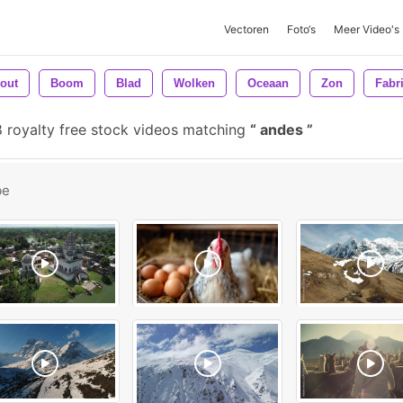
Vectoren
Foto‘s
Meer Video's
out
Boom
Blad
Wolken
Oceaan
Zon
Fabr
 royalty free stock videos matching
andes
be