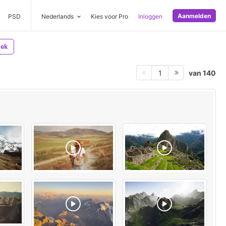
Aanmelden
PSD
Nederlands
Kies voor Pro
Inloggen
iek
van 140
1