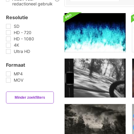
redactioneel gebruik
Resolutie
SD
HD - 720
HD - 1080
4K
Ultra HD
Formaat
MP4
MOV
Minder zoekfilters