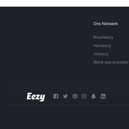
Ons Netwerk
Brusheezy
Vecteezy
Videezy
Word een provider