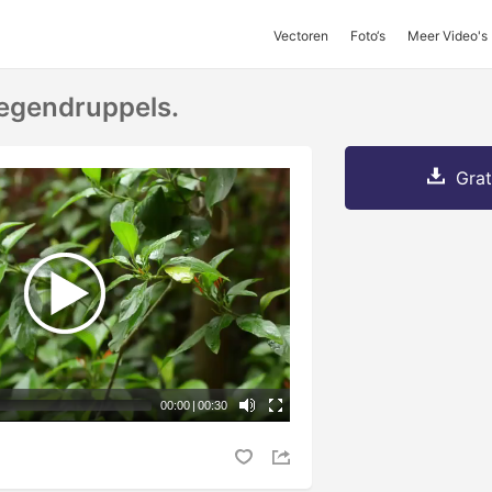
Vectoren
Foto‘s
Meer Video's
egendruppels.
Grat
00:00
|
00:30