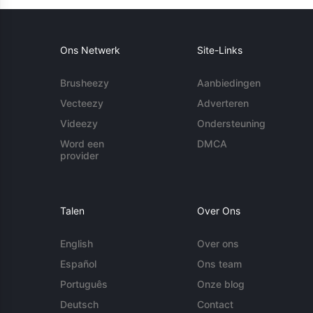
Ons Netwerk
Site-Links
Brusheezy
Aanbiedingen
Vecteezy
Adverteren
Videezy
Ondersteuning
Word een
DMCA
provider
Talen
Over Ons
English
Over ons
Español
Ons team
Português
Onze blog
Deutsch
Contact