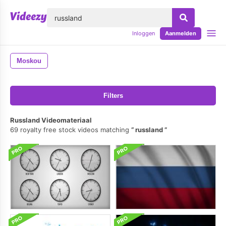
lose
Inloggen
Aanmelden
Moskou
Filters
Russland Videomateriaal
69 royalty free stock videos matching
russland