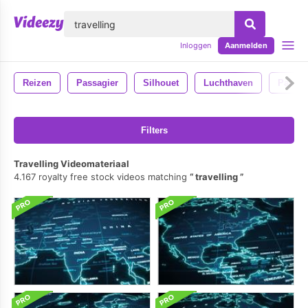
lose
Inloggen
Aanmelden
Reizen
Passagier
Silhouet
Luchthaven
Passag
Filters
Travelling Videomateriaal
4.167 royalty free stock videos matching
travelling