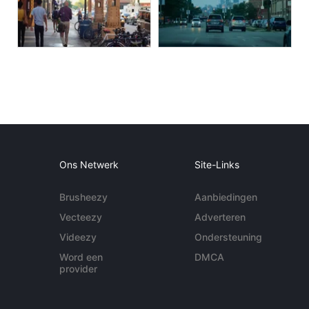
Ons Netwerk
Site-Links
Brusheezy
Aanbiedingen
Vecteezy
Adverteren
Videezy
Ondersteuning
Word een
DMCA
provider