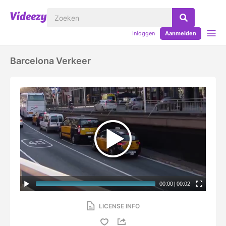
Inloggen
Aanmelden
Barcelona Verkeer
00:00
|
00:02
LICENSE INFO