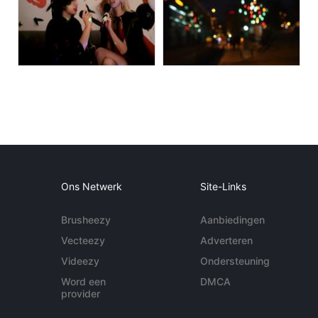
Ons Netwerk
Site-Links
Brusheezy
Aanbiedingen
Vecteezy
Adverteren
Videezy
Ondersteuning
Word een
DMCA
provider