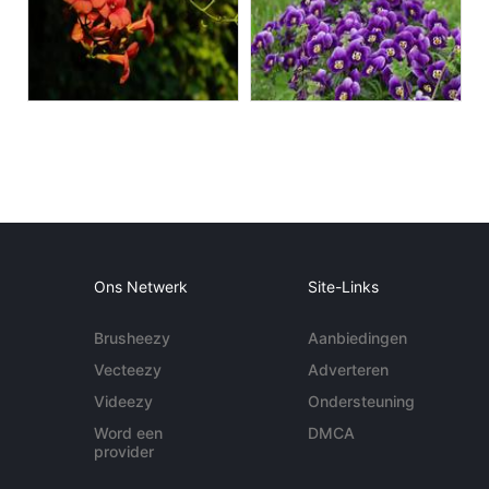
Ons Netwerk
Site-Links
Brusheezy
Aanbiedingen
Vecteezy
Adverteren
Videezy
Ondersteuning
Word een
DMCA
provider