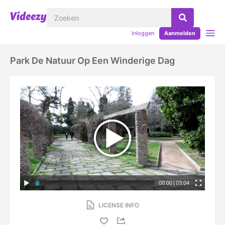
Inloggen
Aanmelden
Park De Natuur Op Een Winderige Dag
00:00
|
03:04
LICENSE INFO