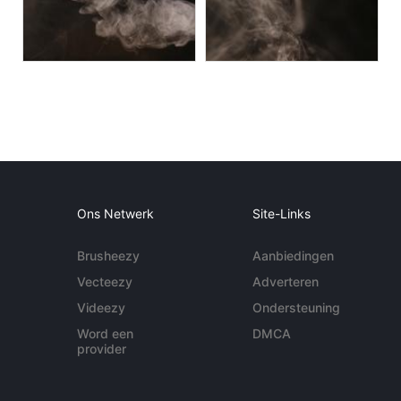
Ons Netwerk
Site-Links
Brusheezy
Aanbiedingen
Vecteezy
Adverteren
Videezy
Ondersteuning
Word een
DMCA
provider