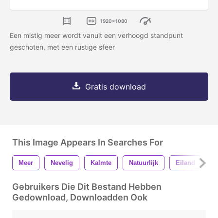
1920x1080
Een mistig meer wordt vanuit een verhoogd standpunt
geschoten, met een rustige sfeer
Gratis download
This Image Appears In Searches For
Meer
Nevelig
Kalmte
Natuurlijk
Eiland
S
Gebruikers Die Dit Bestand Hebben
Gedownload, Downloadden Ook