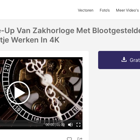
Vectoren
Foto‘s
Meer Video's
e-Up Van Zakhorloge Met Blootgesteld
tje Werken In 4K
Grat
00:00
|
01:00