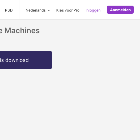
Aanmelden
PSD
Nederlands
Kies voor Pro
Inloggen
e Machines
is download