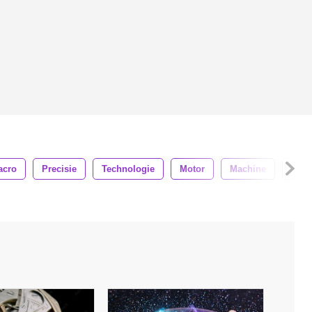
acro
Precisie
Technologie
Motor
Machine
Binn