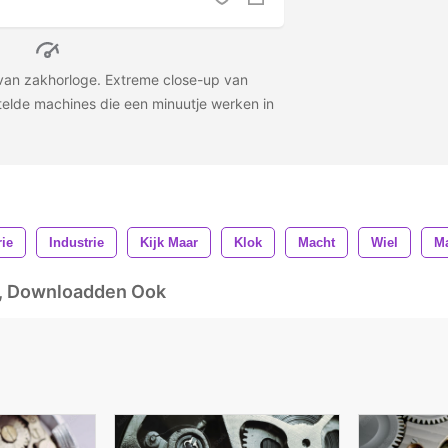
van zakhorloge. Extreme close-up van
elde machines die een minuutje werken in
ie
Industrie
Kijk Maar
Klok
Macht
Wiel
M
d, Downloadden Ook