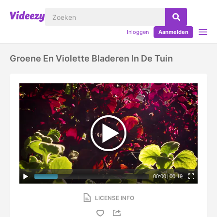
Inloggen
Aanmelden
Groene En Violette Bladeren In De Tuin
00:00
|
00:19
LICENSE INFO