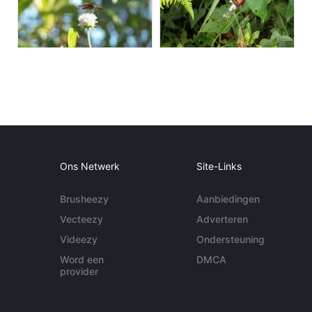
Ons Netwerk
Site-Links
Brusheezy
Aanbiedingen
Vecteezy
Adverteren
Videezy
Ondersteuning
Word een
DMCA
provider