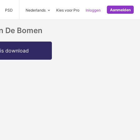
Aanmelden
PSD
Nederlands
Kies voor Pro
Inloggen
an De Bomen
is download