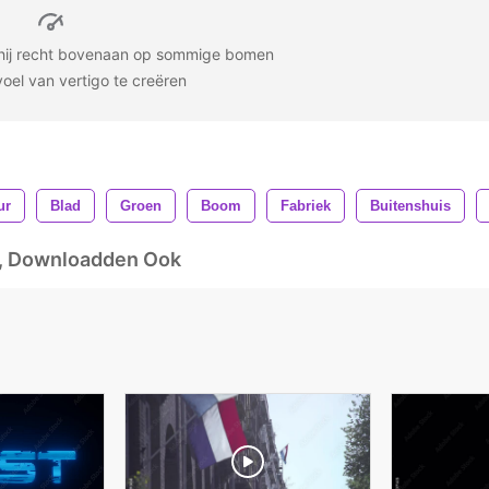
l hij recht bovenaan op sommige bomen
voel van vertigo te creëren
ur
Blad
Groen
Boom
Fabriek
Buitenshuis
d, Downloadden Ook