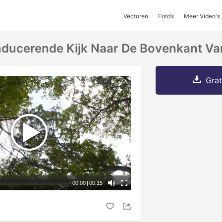
Vectoren
Foto‘s
Meer Video's
nducerende Kijk Naar De Bovenkant V
Grat
00:00
|
00:15