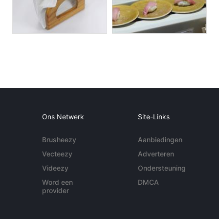
Ons Netwerk
Site-Links
Brusheezy
Aanbiedingen
Vecteezy
Adverteren
Videezy
Ondersteuning
Word een
DMCA
provider