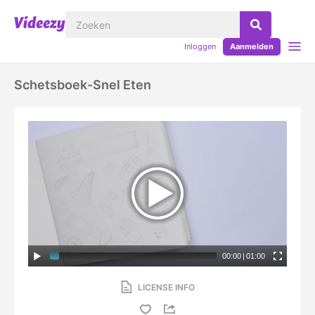
Inloggen
Aanmelden
Schetsboek-Snel Eten
00:00
|
01:00
LICENSE INFO