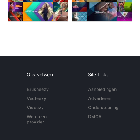
Ons Netwerk
Site-Links
Brusheezy
Aanbiedingen
Vecteezy
Adverteren
Videezy
Ondersteuning
Word een
DMCA
provider