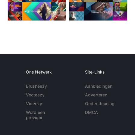
Ons Netwerk
Site-Links
Brusheezy
Aanbiedingen
Vecteezy
Adverteren
Videezy
Ondersteuning
Word een
DMCA
provider