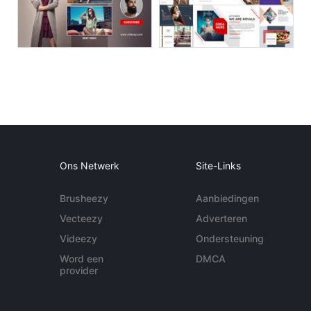
Ons Netwerk
Site-Links
Brusheezy
Aanbiedingen
Vecteezy
Adverteren
Videezy
Ondersteuning
Word een
DMCA
provider