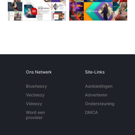
Ons Netwerk
Site-Links
Brusheezy
Aanbiedingen
Vecteezy
Adverteren
Videezy
Ondersteuning
Word een
DMCA
provider