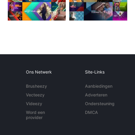
Ons Netwerk
Site-Links
Brusheezy
Aanbiedingen
Vecteezy
Adverteren
Videezy
Ondersteuning
Word een
DMCA
provider