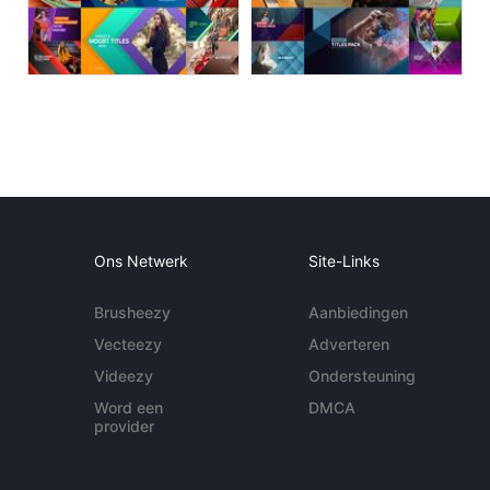
Ons Netwerk
Site-Links
Brusheezy
Aanbiedingen
Vecteezy
Adverteren
Videezy
Ondersteuning
Word een
DMCA
provider